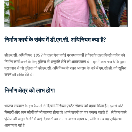
निर्माण कार्य के संबंध में डी.एम.सी. अधिनियम क्या है?
डी.एम.सी. अधिनियम, 1957
के तहत ऐसा
कोई प्रावधान नहीं
है जिसके तहत किसी व्यक्ति को
निर्माण कार्य
करने के लिए
पुलिस से अनुमति लेने की आवश्यकता
हो। इसमें कहा गया है कि कुछ
प्रावधान थे जो पुलिस को
डी.एम.सी. अधिनियम के तहत
अपराध के बारे में
एम.सी.डी. को सूचित
करने
की शक्ति देते थे।
निर्माण क्षेत्र को लाभ होगा
भाजपा सरकार
के इस फैसले से
दिल्ली में रियल एस्टेट सेक्टर को बढ़ावा मिला है।
इससे छोटे
बिल्डरों और आम लोगों को भी फायदा होगा
जो अपने सपनों का घर बनाना चाहते हैं। लेकिन पहले
पुलिस की अनुमति लेने में कई दिक्कतों का सामना करना पड़ता था, लेकिन अब यह प्रक्रिया
आसान हो गई है