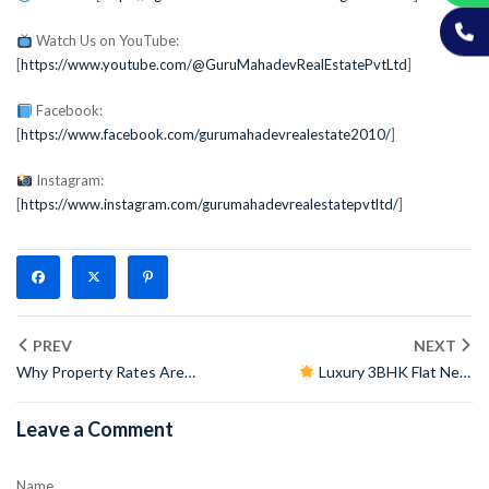
Watch Us on YouTube:
[
https://www.youtube.com/@GuruMahadevRealEstatePvtLtd
]
Facebook:
[
https://www.facebook.com/gurumahadevrealestate2010/
]
Instagram:
[
https://www.instagram.com/gurumahadevrealestatepvtltd/
]
PREV
NEXT
Why Property Rates Are
Luxury 3BHK Flat Near
Increasing in Delhi-NCR
Nawada Metro | Fully
Furnished & Ready to Move –
Leave a Comment
Dwarka Mor
Name