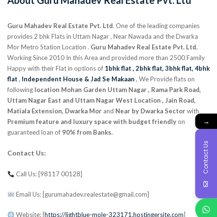
About Guru Mahadev Real Estate Pvt. Ltd
Guru Mahadev Real Estate Pvt. Ltd
. One of the leading companies
provides 2 bhk Flats in Uttam Nagar , Near Nawada and the Dwarka
Mor Metro Station Location .
Guru Mahadev Real Estate Pvt. Ltd.
Working Since 2010 In this Area and provided more than 2500 Family
Happy with their Flat in options of
1bhk flat ,
2bhk flat,
3bhk flat,
4bhk
flat
,
Independent House & Jad Se Makaan
, We Provide flats on
following
location Mohan Garden Uttam Nagar , Rama Park Road,
Uttam Nagar East and Uttam Nagar West Location , Jain Road,
Matiala Extension, Dwarka Mor
and
Near by Dwarka Sector
with
→
Premium feature and luxury space with budget friendly
on
guaranteed loan of
90% from Banks.
Contact Us
Contact Us:
Call Us: [98117 00128]
Email Us: [gurumahadev.realestate@gmail.com]
Website: [
https://lightblue-mole-323171.hostingersite.com
]