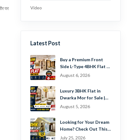
Video
तौर पर
Latest Post
Buy a Premium Front
Side L-Type 4BHK Flat in
Dwarka Mor, Delhi |
August 6, 2026
Guru Mahadev Real
Estate Pvt. Ltd.
Luxury 3BHK Flat in
Dwarka Mor for Sale |
Ready-to-Move Home
August 5, 2026
Near Dwarka
Looking for Your Dream
Home? Check Out This
Beautiful 2 BHK Flat in
July 25, 2026