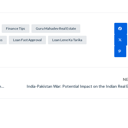
Finance Tips
Guru Mahadev Real Estate
ks
Loan Fast Approval
Loan Lene Ka Tarika
N
e
India-Pakistan War: Potential Impact on the Indian Real 
M