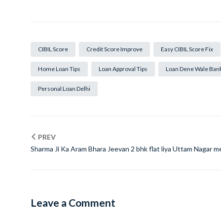
CIBIL Score
Credit Score Improve
Easy CIBIL Score Fix
Home Loan Tips
Loan Approval Tips
Loan Dene Wale Ban
Personal Loan Delhi
PREV
Sharma Ji Ka Aram Bhara Jeevan 2 bhk flat liya Uttam Nagar m
With Lift Wale Ghar Mein Nayi Zindagi
Leave a Comment