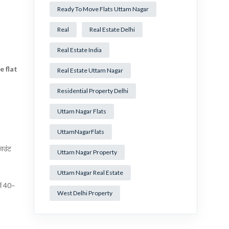
Ready To Move Flats Uttam Nagar
Real
Real Estate Delhi
Real Estate India
e flat
Real Estate Uttam Nagar
Residential Property Delhi
Uttam Nagar Flats
UttamNagarFlats
काउंट
Uttam Nagar Property
Uttam Nagar Real Estate
ें 40–
West Delhi Property