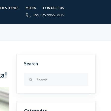
EB STORIES
MEDIA
CONTACT US
+91 - 95-9955-7375
Search
ka!