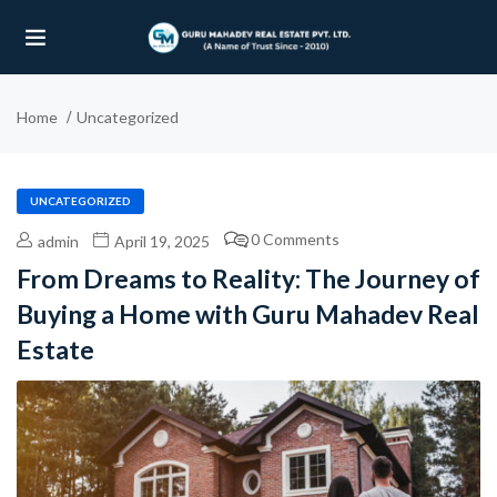
Home
Uncategorized
UBMENU (OUR PROJECTS)
UBMENU (PROPERTIES)
UNCATEGORIZED
0 Comments
admin
April 19, 2025
From Dreams to Reality: The Journey of
Buying a Home with Guru Mahadev Real
Estate