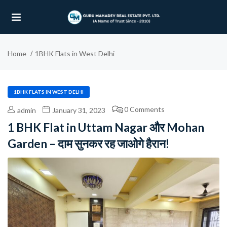
Home
1BHK Flats in West Delhi
UBMENU (OUR PROJECTS)
UBMENU (PROPERTIES)
1BHK FLATS IN WEST DELHI
0 Comments
admin
January 31, 2023
1 BHK Flat in Uttam Nagar और Mohan
Garden – दाम सुनकर रह जाओगे हैरान!