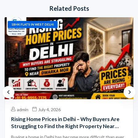
Related Posts
1BHK FLATS IN WEST DELHI
admin
July 4, 2026
Rising Home Prices in Delhi – Why Buyers Are
Struggling to Find the Right Property Near
Dwarka Mor
Buying a home in Delhi has become more difficult than ever.